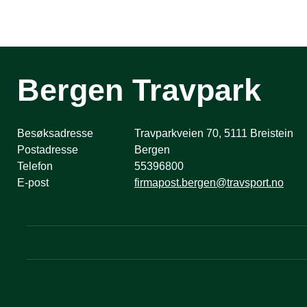
Bergen Travpark
Besøksadresse
Travparkveien 70, 5111 Breistein
Postadresse
Bergen
Telefon
55396800
E-post
firmapost.bergen@travsport.no
Følg oss i sosiale medier: