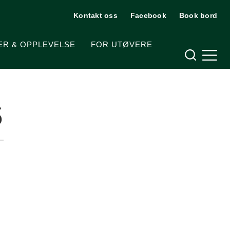
Kontakt oss
Facebook
Book bord
Hjelpemeny
ER & OPPLEVELSE
FOR UTØVERE
Meny og søk
s