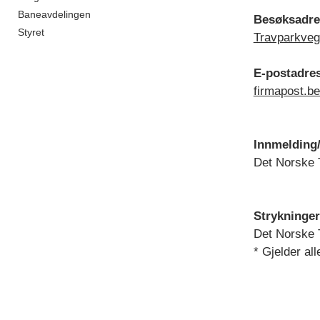
Baneavdelingen
Besøksadr
Styret
Travparkveg
E-postadre
firmapost.b
Innmelding/
Det Norske T
Strykninger
Det Norske T
* Gjelder al