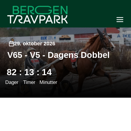
Bergen Travpark
Meny og søk
29. oktober 2026
V65 - V5 - Dagens Dobbel
82
:
13
:
14
Dager
Timer
Minutter