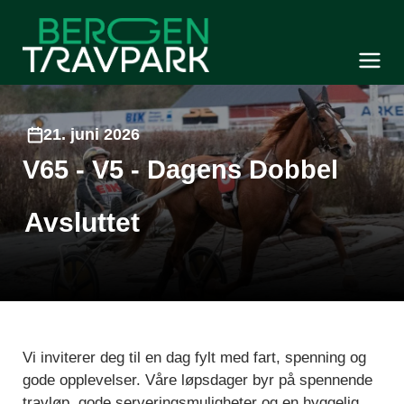
Bergen Travpark
Meny og søk
21. juni 2026
V65 - V5 - Dagens Dobbel
Avsluttet
Vi inviterer deg til en dag fylt med fart, spenning og
gode opplevelser. Våre løpsdager byr på spennende
travløp, gode serveringsmuligheter og en hyggelig