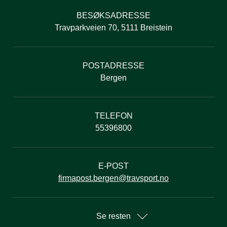
BESØKSADRESSE
Travparkveien 70, 5111 Breistein
POSTADRESSE
Bergen
TELEFON
55396800
E-POST
firmapost.bergen@travsport.no
Se resten