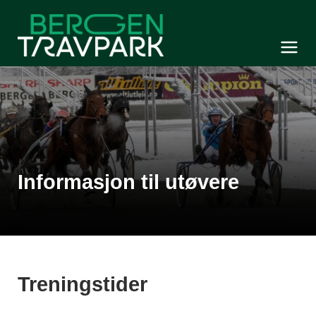
Bergen Travpark
Meny og søk
Informasjon til utøvere
Treningstider