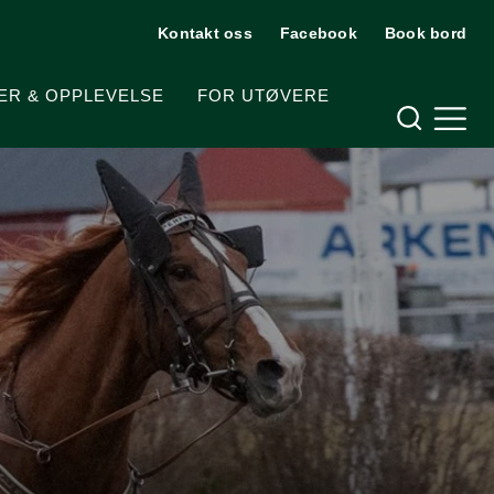
Kontakt oss
Facebook
Book bord
Hjelpemeny
ER & OPPLEVELSE
FOR UTØVERE
Meny og søk