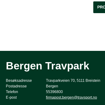
PR
Bergen Travpark
Besøksadresse
Travparkveien 70, 5111 Breistein
Postadresse
Bergen
Telefon
55396800
E-post
firmapost.bergen@travsport.no