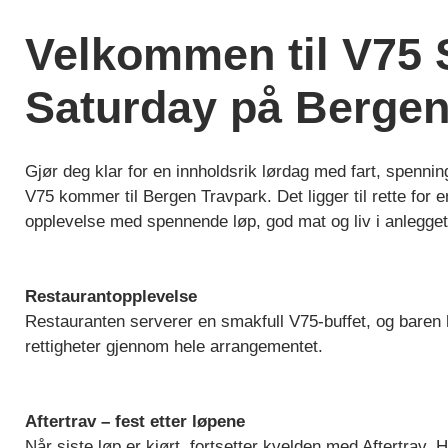
Velkommen til V75 
Saturday på Bergen
Gjør deg klar for en innholdsrik lørdag med fart, spenni
V75 kommer til Bergen Travpark. Det ligger til rette for e
opplevelse med spennende løp, god mat og liv i anlegge
Restaurantopplevelse
Restauranten serverer en smakfull V75-buffet, og baren 
rettigheter gjennom hele arrangementet.
Aftertrav – fest etter løpene
Når siste løp er kjørt, fortsetter kvelden med Aftertrav. 