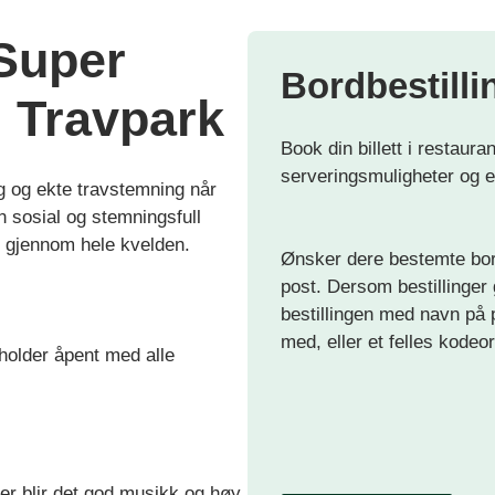
Super
Bordbestilli
 Travpark
Book din billett i restaur
serveringsmuligheter og 
ng og ekte travstemning når
n sosial og stemningsfull
t gjennom hele kvelden.
Ønsker dere bestemte bord
post. Dersom bestillinger 
bestillingen med navn på
med, eller et felles kodeo
holder åpent med alle
Her blir det god musikk og høy