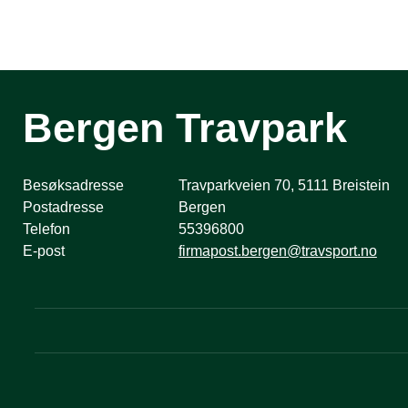
Bergen Travpark
Besøksadresse
Travparkveien 70, 5111 Breistein
Postadresse
Bergen
Telefon
55396800
E-post
firmapost.bergen@travsport.no
Følg oss i sosiale medier: