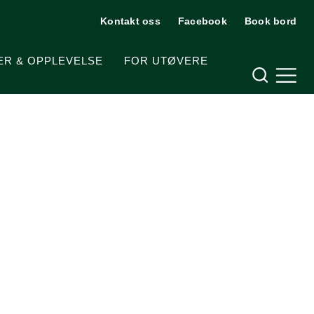
Kontakt oss
Facebook
Book bord
Hjelpemeny
ER & OPPLEVELSE
FOR UTØVERE
Meny og søk