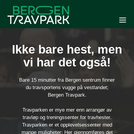
Bergen Travpark
Meny og søk
Ikke bare hest, men
vi har det også!
Bare 15 minutter fra Bergen sentrum finner
du travsportens vugge på vestlandet;
Bergen Travpark.
Travparken er mye mer enn arrangør av
travløp og treningssenter for travhester.
Travparken er et opplevelsessenter med
mange muligheter; Her gjennomføres det