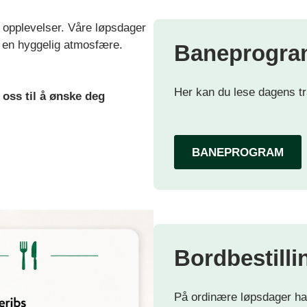
de opplevelser. Våre løpsdager
 en hyggelig atmosfære.
Baneprogra
Her kan du lese dagens t
oss til å ønske deg
BANEPROGRAM
Bordbestilli
På ordinære løpsdager har