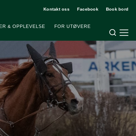
Kontakt oss
Facebook
Book bord
Hjelpemeny
ER & OPPLEVELSE
FOR UTØVERE
Meny og søk