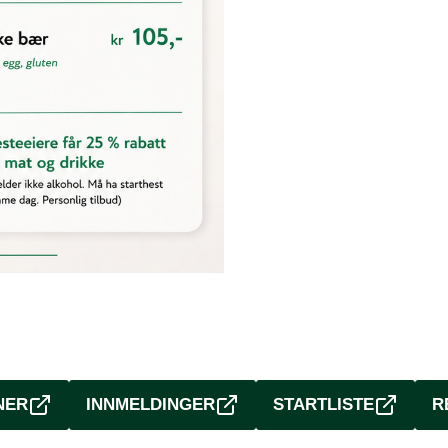
NER
INNMELDINGER
STARTLISTE
R