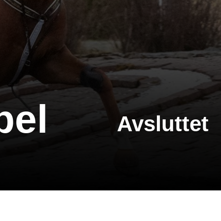
bel
Avsluttet