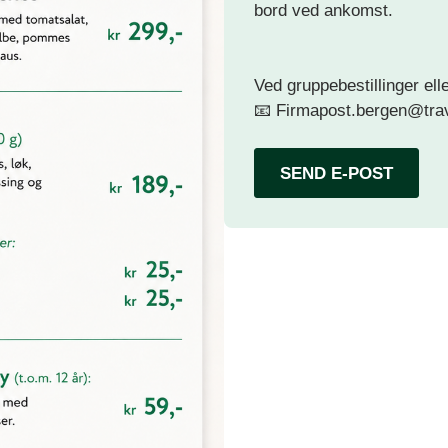
bord ved ankomst.
Ved gruppebestillinger el
📧
Firmapost.bergen@tra
SEND E-POST