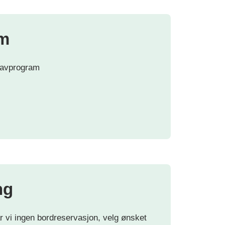
m
ravprogram
ng
 vi ingen bordreservasjon, velg ønsket