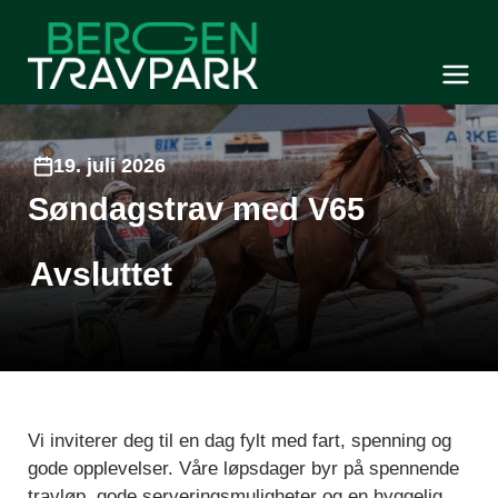
Bergen Travpark
Meny og søk
19. juli 2026
Søndagstrav med V65
Avsluttet
Vi inviterer deg til en dag fylt med fart, spenning og
gode opplevelser. Våre løpsdager byr på spennende
travløp, gode serveringsmuligheter og en hyggelig