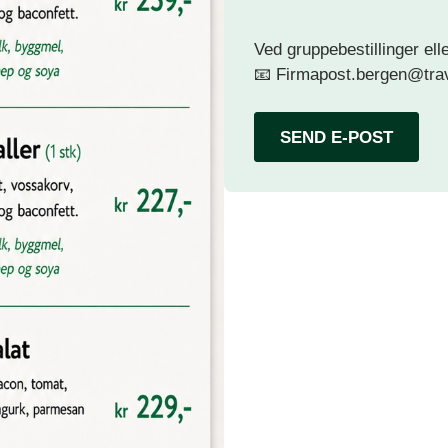
Ved gruppebestillinger el
📧
Firmapost.bergen@tra
SEND E-POST