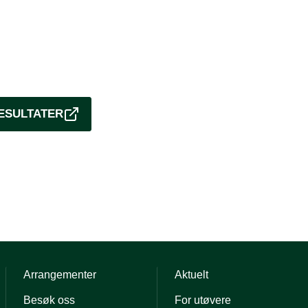
ESULTATER
Arrangementer
Aktuelt
Besøk oss
For utøvere