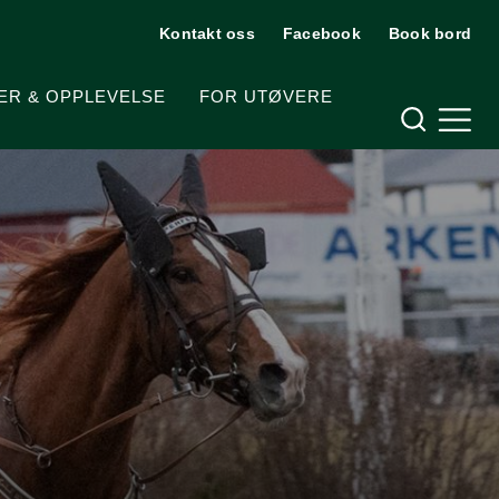
Kontakt oss
Facebook
Book bord
Hjelpemeny
ER & OPPLEVELSE
FOR UTØVERE
Meny og søk