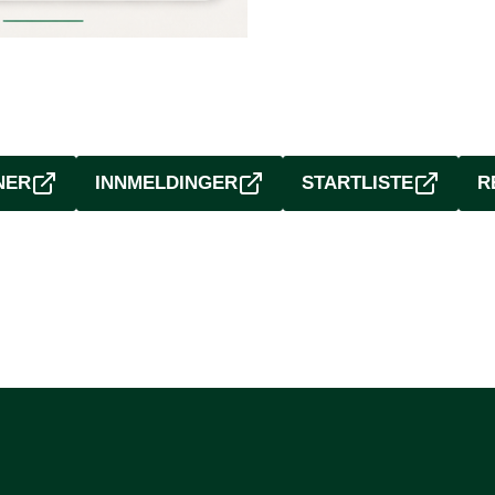
NER
INNMELDINGER
STARTLISTE
R